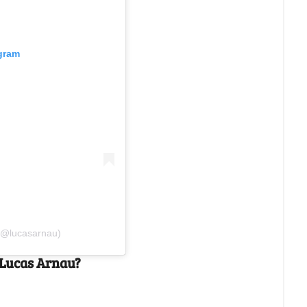
agram
(@lucasarnau)
e Lucas Arnau?