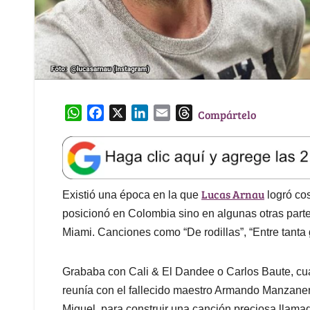
W
F
X
L
E
T
Compártelo
h
a
i
m
h
a
c
n
a
r
t
e
k
i
e
s
b
e
l
a
Lucas Arnau
A
o
d
d
Existió una época en la que
logró co
p
o
I
s
posicionó en Colombia sino en algunas otras parte
p
k
n
Miami. Canciones como “De rodillas”, “Entre tanta g
Grababa con Cali & El Dandee o Carlos Baute, c
reunía con el fallecido maestro Armando Manzanero,
Miguel, para construir una canción preciosa llama