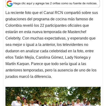
a
c
n
a
r
t
e
k
i
e
La reciente foto que el Canal RCN compartió sobre sus
s
b
e
l
a
grabaciones del programa de cocina más famoso de
A
o
d
d
p
o
I
s
Colombia reveló los 22 participantes oficiales que
p
k
n
estarán en esta nueva temporada de Masterchef
Celebrity. Con muchas expectativas, y esperando que
sea mejor o igual a la anterior, los televidentes no
dudaron en analizar cada celebridad en la foto, entre
ellos Tatán Mejía, Carolina Gómez, Lady Noriega y
Martín Karpan. Parece que todo sería igual a las
anteriores temporadas, pero la ausencia de uno de los
jurados marcó la diferencia.