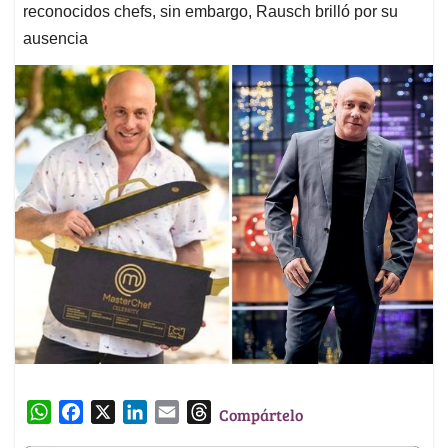
reconocidos chefs, sin embargo, Rausch brilló por su
ausencia
W
F
X
L
E
T
Compártelo
h
a
i
m
h