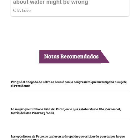
Notas Recomendadas
Por qué el abogado de Petro se reunió con la congresista que investigaba a su jefe,
el Presidente
La mujer que tumbó la lista del Pacto, en la que estaba María Fda. Carrascal,
María del Mar Pizarro y “Lalis
Los opositores de Petro no tuvieron más opción que criticar la puerta por la que
entró a la Casa Blanca