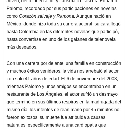
Joven, bello, buen actor y carismático: así era Eduardo
s
b
e
l
a
Palomo, recordado por sus participaciones en novelas
A
o
d
d
p
o
I
s
como
Corazón salvaje y Ramona.
Aunque nació en
p
k
n
México, donde hizo toda su carrera actoral, su cara llegó
hasta Colombia en las diferentes novelas que participó,
hasta convertirse en uno de los galanes de telenovela
más deseados.
Con una carrera por delante, una familia en construcción
y muchos éxitos venideros, la vida nos arrebató al actor
con solo 41 años de edad. El 6 de noviembre del 2003,
mientras Palomo y unos amigos se encontraban en un
restaurante de Los Ángeles, el actor sufrió un desmayo
que terminó en sus últimos respiros en la madrugada del
mismo día, los intentos de reanimarlo por 45 minutos no
fueron exitosos, su muerte fue atribuida a causas
naturales, específicamente a una cardiopatía que