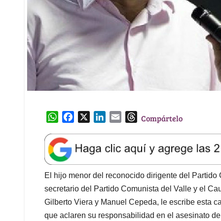
W
F
X
L
E
T
Compártelo
h
a
i
m
h
a
c
n
a
r
t
e
k
i
e
s
b
e
l
a
A
o
d
d
El hijo menor del reconocido dirigente del Parti
p
o
I
s
secretario del Partido Comunista del Valle y el Ca
p
k
n
Gilberto Viera y Manuel Cepeda, le escribe esta c
que aclaren su responsabilidad en el asesinato de