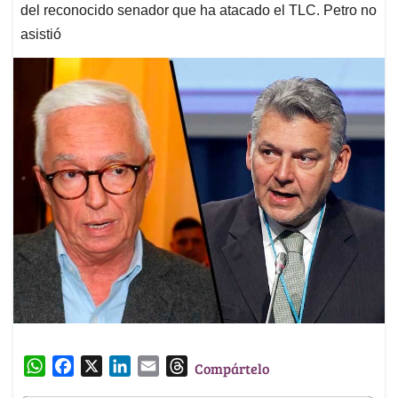
del reconocido senador que ha atacado el TLC. Petro no
asistió
W
F
X
L
E
T
Compártelo
h
a
i
m
h