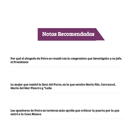
Notas Recomendadas
Por qué el abogado de Petro se reunió con la congresista que investigaba a su jefe,
el Presidente
La mujer que tumbó la lista del Pacto, en la que estaba María Fda. Carrascal,
María del Mar Pizarro y “Lalis
Los opositores de Petro no tuvieron más opción que criticar la puerta por la que
entró a la Casa Blanca