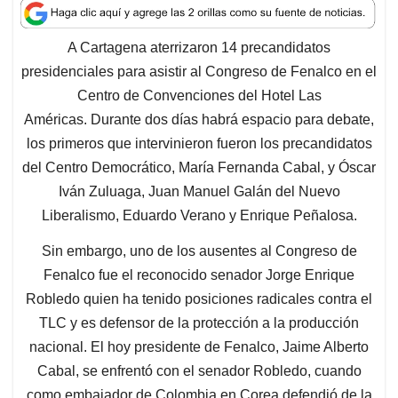
a
c
n
a
r
t
e
k
i
e
A Cartagena aterrizaron 14 precandidatos
s
b
e
l
a
presidenciales para asistir al Congreso de Fenalco
en el
A
o
d
d
p
o
I
s
Centro de Convenciones del Hotel Las
p
k
n
Américas.
Durante dos días habrá espacio para debate,
los primeros que intervinieron fueron los precandidatos
del Centro Democrático, María Fernanda Cabal, y Óscar
Iván Zuluaga, Juan Manuel Galán del Nuevo
Liberalismo, Eduardo Verano y Enrique Peñalosa.
Sin embargo, uno de los ausentes al Congreso de
Fenalco fue el reconocido senador Jorge Enrique
Robledo quien ha tenido posiciones radicales contra el
TLC y es defensor de la protección a la producción
nacional. El hoy presidente de Fenalco, Jaime Alberto
Cabal, se enfrentó con el senador Robledo, cuando
como embajador de Colombia en Corea defendió de la