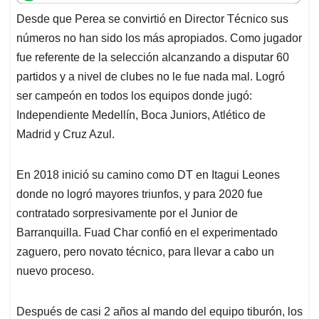
t
e
k
i
e
Desde que Perea se convirtió en Director Técnico sus
s
b
e
l
a
números no han sido los más apropiados. Como jugador
A
o
d
d
p
o
I
s
fue referente de la selección alcanzando a disputar 60
p
k
n
partidos y a nivel de clubes no le fue nada mal. Logró
ser campeón en todos los equipos donde jugó:
Independiente Medellín, Boca Juniors, Atlético de
Madrid y Cruz Azul.
En 2018 inició su camino como DT en Itagui Leones
donde no logró mayores triunfos, y para 2020 fue
contratado sorpresivamente por el Junior de
Barranquilla. Fuad Char confió en el experimentado
zaguero, pero novato técnico, para llevar a cabo un
nuevo proceso.
Después de casi 2 años al mando del equipo tiburón, los