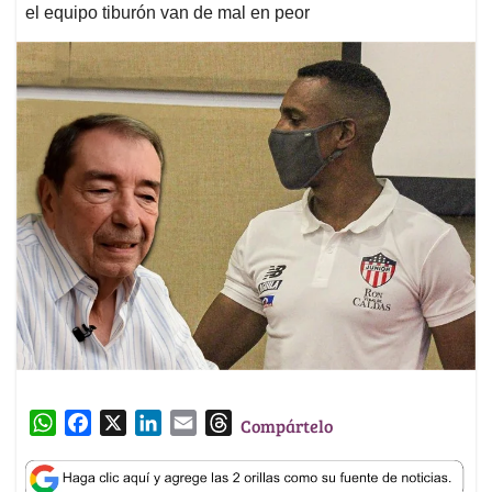
el equipo tiburón van de mal en peor
W
F
X
L
E
T
Compártelo
h
a
i
m
h
a
c
n
a
r