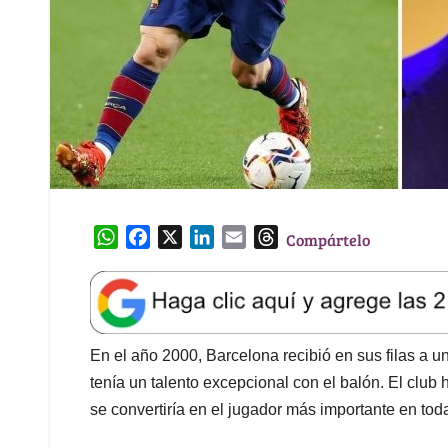
W
F
X
L
E
T
Compártelo
h
a
i
m
h
a
c
n
a
r
t
e
k
i
e
s
b
e
l
a
A
o
d
d
En el año 2000, Barcelona recibió en sus filas a u
p
o
I
s
tenía un talento excepcional con el balón. El club 
p
k
n
se convertiría en el jugador más importante en toda