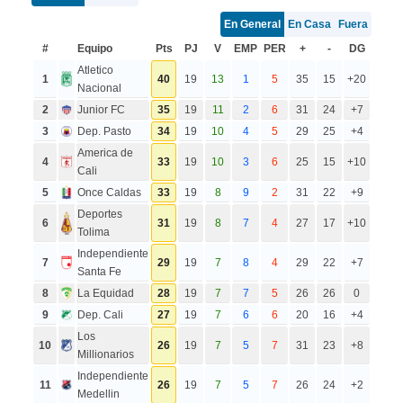
En General
En Casa
Fuera
#
Equipo
Pts
PJ
V
EMP
PER
+
-
DG
Atletico
1
40
19
13
1
5
35
15
+20
Nacional
2
Junior FC
35
19
11
2
6
31
24
+7
3
Dep. Pasto
34
19
10
4
5
29
25
+4
America de
4
33
19
10
3
6
25
15
+10
Cali
5
Once Caldas
33
19
8
9
2
31
22
+9
Deportes
6
31
19
8
7
4
27
17
+10
Tolima
Independiente
7
29
19
7
8
4
29
22
+7
Santa Fe
8
La Equidad
28
19
7
7
5
26
26
0
9
Dep. Cali
27
19
7
6
6
20
16
+4
Los
10
26
19
7
5
7
31
23
+8
Millionarios
Independiente
11
26
19
7
5
7
26
24
+2
Medellin