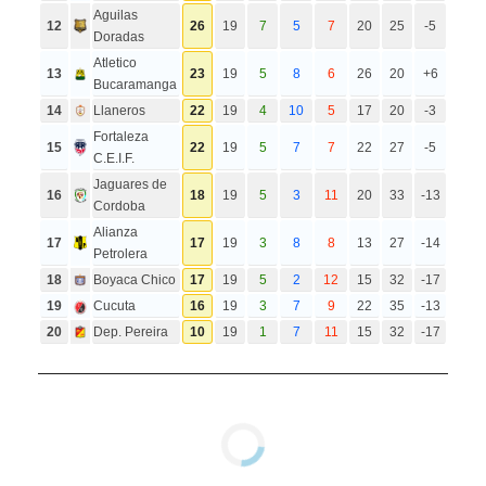
Aguilas
12
26
19
7
5
7
20
25
-5
Doradas
Atletico
13
23
19
5
8
6
26
20
+6
Bucaramanga
14
Llaneros
22
19
4
10
5
17
20
-3
Fortaleza
15
22
19
5
7
7
22
27
-5
C.E.I.F.
Jaguares de
16
18
19
5
3
11
20
33
-13
Cordoba
Alianza
17
17
19
3
8
8
13
27
-14
Petrolera
18
Boyaca Chico
17
19
5
2
12
15
32
-17
19
Cucuta
16
19
3
7
9
22
35
-13
20
Dep. Pereira
10
19
1
7
11
15
32
-17