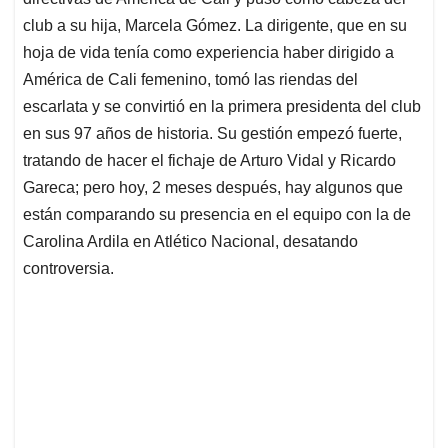
A
o
d
d
p
o
I
s
club a su hija, Marcela Gómez. La dirigente, que en su
p
k
n
hoja de vida tenía como experiencia haber dirigido a
América de Cali femenino, tomó las riendas del
escarlata y se convirtió en la primera presidenta del club
en sus 97 años de historia. Su gestión empezó fuerte,
tratando de hacer el fichaje de Arturo Vidal y Ricardo
Gareca; pero hoy, 2 meses después, hay algunos que
están comparando su presencia en el equipo con la de
Carolina Ardila en Atlético Nacional, desatando
controversia.