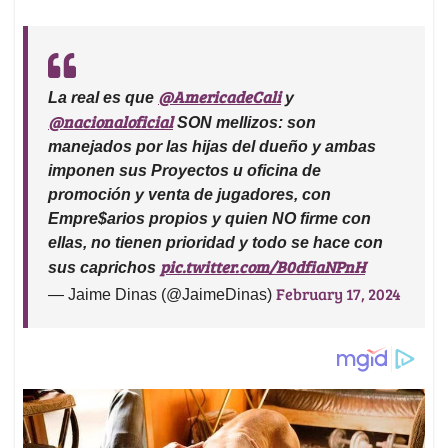
@AmericadeCali
La real es que
y
@nacionaloficial
SON mellizos: son
manejados por las hijas del dueño y ambas
imponen sus Proyectos u oficina de
promoción y venta de jugadores, con
Empre$arios propios y quien NO firme con
ellas, no tienen prioridad y todo se hace con
pic.twitter.com/B0dfiaNPnH
sus caprichos
February 17, 2024
— Jaime Dinas (@JaimeDinas)