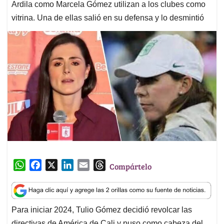
Ardila como Marcela Gómez utilizan a los clubes como
vitrina. Una de ellas salió en su defensa y lo desmintió
W
F
X
L
E
T
Compártelo
h
a
i
m
h
a
c
n
a
r
t
e
k
i
e
Para iniciar 2024, Tulio Gómez decidió revolcar las
s
b
e
l
a
directivas de América de Cali y puso como cabeza del