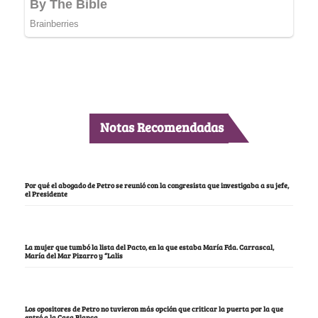
Notas Recomendadas
Por qué el abogado de Petro se reunió con la congresista que investigaba a su jefe,
el Presidente
La mujer que tumbó la lista del Pacto, en la que estaba María Fda. Carrascal,
María del Mar Pizarro y “Lalis
Los opositores de Petro no tuvieron más opción que criticar la puerta por la que
entró a la Casa Blanca