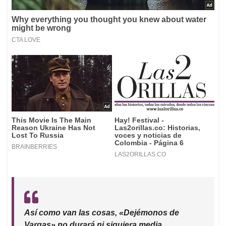
Así como van las cosas, «Dejémonos de
Vargas» no durará ni siquiera media