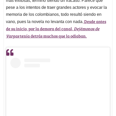
p
o
I
s
más exitosas, terminó siendo un fracaso. Parece que
p
k
n
pese a los intentos de traer grandes actores y evocar la
memoria de los colombianos, todo resultó siendo en
Desde antes
vano, pues la novela no levanta con nada.
de su inicio, por la demora del canal,
Dejémonos de
Vargas
tenía detrás muchos que la odiaban.