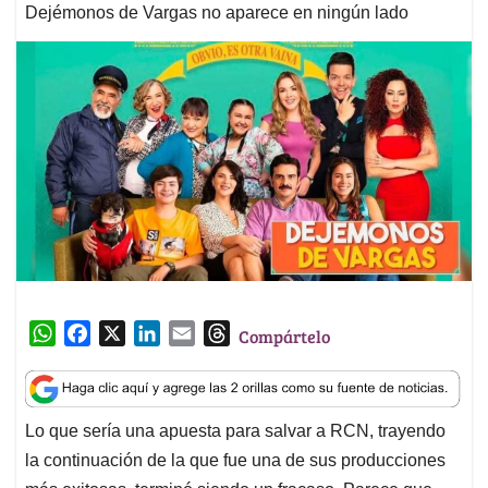
Dejémonos de Vargas no aparece en ningún lado
W
F
X
L
E
T
Compártelo
h
a
i
m
h
a
c
n
a
r
t
e
k
i
e
Lo que sería una apuesta para salvar a RCN, trayendo
s
b
e
l
a
la continuación de la que fue una de sus producciones
A
o
d
d