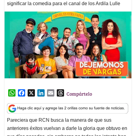
significar la comedia para el canal de los Ardila Lulle
W
F
X
L
E
T
Compártelo
h
a
i
m
h
a
c
n
a
r
t
e
k
i
e
Pareciera que RCN busca la manera de que sus
s
b
e
l
a
anteriores éxitos vuelvan a darle la gloria que obtuvo en
A
o
d
d