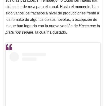
p
o
I
s
sus días pasados, sin embargo no todos los intento han
p
k
n
sido color de rosa para el canal. Hasta el momento, han
sido varios los fracasos a nivel de producciones frente a
los remake de algunas de sus novelas, a excepción de
lo que han logrado con la nueva versión de
Hasta que la
plata nos separe
, la cual ha gustado.