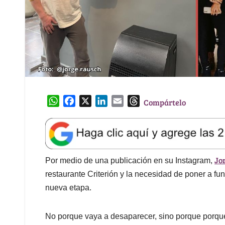
W
F
X
L
E
T
Compártelo
h
a
i
m
h
a
c
n
a
r
t
e
k
i
e
s
b
e
l
a
Jo
A
o
d
d
Por medio de una publicación en su Instagram,
p
o
I
s
restaurante Criterión y la necesidad de poner a fu
p
k
n
nueva etapa.
No porque vaya a desaparecer, sino porque porqu