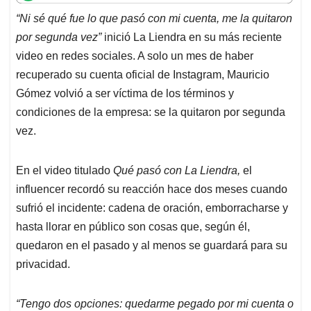
t
e
k
i
e
“Ni sé qué fue lo que pasó con mi cuenta, me la quitaron
s
b
e
l
a
por segunda vez”
inició La Liendra en su más reciente
A
o
d
d
p
o
I
s
video en redes sociales. A solo un mes de haber
p
k
n
recuperado su cuenta oficial de Instagram, Mauricio
Gómez volvió a ser víctima de los términos y
condiciones de la empresa: se la quitaron por segunda
vez.
En el video titulado
Qué pasó con La Liendra,
el
influencer recordó su reacción hace dos meses cuando
sufrió el incidente: cadena de oración, emborracharse y
hasta llorar en público son cosas que, según él,
quedaron en el pasado y al menos se guardará para su
privacidad.
“Tengo dos opciones: quedarme pegado por mi cuenta o