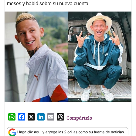
meses y habló sobre su nueva cuenta
W
F
X
L
E
T
Compártelo
h
a
i
m
h
a
c
n
a
r