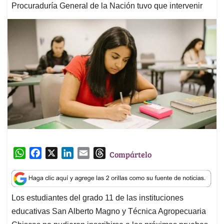
Procuraduría General de la Nación tuvo que intervenir
W
F
X
L
E
T
Compártelo
h
a
i
m
h
a
c
n
a
r
t
e
k
i
e
Los estudiantes del grado 11 de las instituciones
s
b
e
l
a
educativas San Alberto Magno y Técnica Agropecuaria
A
o
d
d