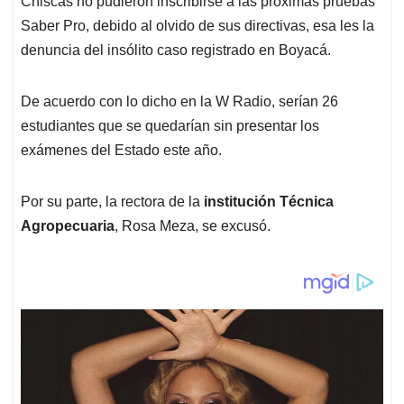
p
o
I
s
Chiscas no pudieron inscribirse a las próximas pruebas
p
k
n
Saber Pro, debido al olvido de sus directivas, esa les la
denuncia del insólito caso registrado en Boyacá.
De acuerdo con lo dicho en la W Radio, serían 26
estudiantes que se quedarían sin presentar los
exámenes del Estado este año.
Por su parte, la rectora de la
institución Técnica
Agropecuaria
, Rosa Meza, se excusó.