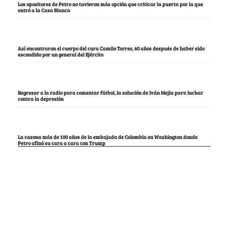
Los opositores de Petro no tuvieron más opción que criticar la puerta por la que
entró a la Casa Blanca
Así encontraron el cuerpo del cura Camilo Torres, 60 años después de haber sido
escondido por un general del Ejército
Regresar a la radio para comentar fútbol, la solución de Iván Mejía para luchar
contra la depresión
La casona más de 100 años de la embajada de Colombia en Washington donde
Petro afinó su cara a cara con Trump