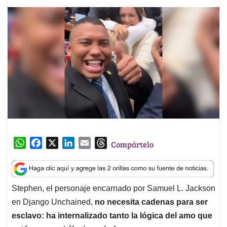
W
F
X
L
E
T
Compártelo
h
a
i
m
h
a
c
n
a
r
t
e
k
i
e
Stephen, el personaje encarnado por Samuel L. Jackson
s
b
e
l
a
en Django Unchained,
no necesita cadenas para ser
A
o
d
d
p
o
I
s
esclavo: ha internalizado tanto la lógica del amo que