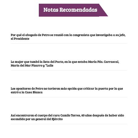
Notas Recomendadas
Por qué el abogado de Petro se reunió con la congresista que investigaba a su jefe,
el Presidente
La mujer que tumbó la lista del Pacto, en la que estaba María Fda. Carrascal,
María del Mar Pizarro y “Lalis
Los opositores de Petro no tuvieron más opción que criticar la puerta por la que
entró a la Casa Blanca
Así encontraron el cuerpo del cura Camilo Torres, 60 años después de haber sido
escondido por un general del Ejército