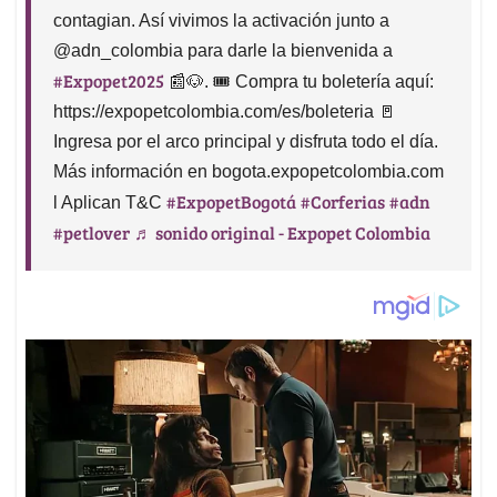
contagian. Así vivimos la activación junto a
@adn_colombia para darle la bienvenida a
#Expopet2025
📰🐶. 🎟 Compra tu boletería aquí:
https://expopetcolombia.com/es/boleteria 🚪
Ingresa por el arco principal y disfruta todo el día.
Más información en bogota.expopetcolombia.com
#ExpopetBogotá
#Corferias
#adn
l Aplican T&C
#petlover
♬ sonido original - Expopet Colombia