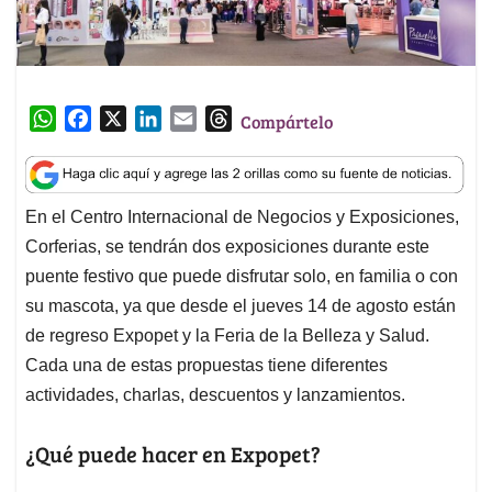
W
F
X
L
E
T
Compártelo
h
a
i
m
h
a
c
n
a
r
t
e
k
i
e
En el Centro Internacional de Negocios y Exposiciones,
s
b
e
l
a
Corferias, se tendrán dos exposiciones durante este
A
o
d
d
p
o
I
s
puente festivo que puede disfrutar solo, en familia o con
p
k
n
su mascota, ya que desde el jueves 14 de agosto están
de regreso Expopet y la Feria de la Belleza y Salud.
Cada una de estas propuestas tiene diferentes
actividades, charlas, descuentos y lanzamientos.
¿Qué puede hacer en Expopet?