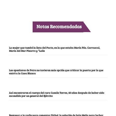
Notas Recomendadas
La mujer que tumbó la lista del Pacto, en la que estaba María Fda. Carrascal,
María del Mar Pizarro y “Lalis
Los opositores de Petro no tuvieron más opción que criticar la puerta por la que
entró a la Casa Blanca
Así encontraron el cuerpo del cura Camilo Torres, 60 años después de haber sido
escondido por un general del Ejército
Regresar a la radio para comentar fútbol, la solución de Iván Mejía para luchar