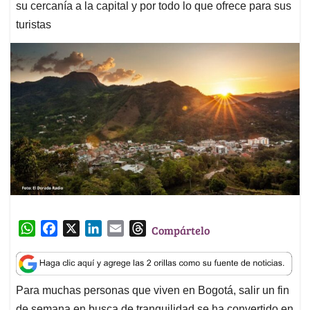
su cercanía a la capital y por todo lo que ofrece para sus
turistas
W
F
X
L
E
T
Compártelo
h
a
i
m
h
a
c
n
a
r
t
e
k
i
e
Para muchas personas que viven en Bogotá, salir un fin
s
b
e
l
a
de semana en busca de tranquilidad se ha convertido en