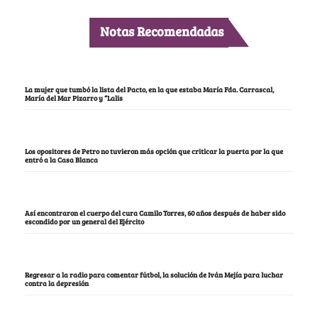
Notas Recomendadas
La mujer que tumbó la lista del Pacto, en la que estaba María Fda. Carrascal,
María del Mar Pizarro y “Lalis
Los opositores de Petro no tuvieron más opción que criticar la puerta por la que
entró a la Casa Blanca
Así encontraron el cuerpo del cura Camilo Torres, 60 años después de haber sido
escondido por un general del Ejército
Regresar a la radio para comentar fútbol, la solución de Iván Mejía para luchar
contra la depresión