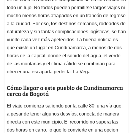
A
o
d
d
p
o
I
s
todo un lujo. No todos pueden permitirse largos viajes ni
p
k
n
mucho menos horas atrapados en un trancón de regreso
a la ciudad. Por eso, los destinos cercanos, rodeados de
naturaleza y sin tantas complicaciones logísticas, se han
vuelto cada vez más apetecidos. La buena noticia es
que existe un lugar en Cundinamarca, a menos de dos
horas de la capital, donde el sonido del agua, el verde
de las montañas y el clima cálido se combinan para
ofrecer una escapada perfecta: La Vega.
Cómo llegar a este pueblo de Cundinamarca
cerca de Bogotá
El viaje comienza saliendo por la calle 80, una vía que,
a pesar de tener algunos desvíos, conecta de manera
directa con este municipio. El recorrido no supera las
dos horas en carro, lo que lo convierte en una opción