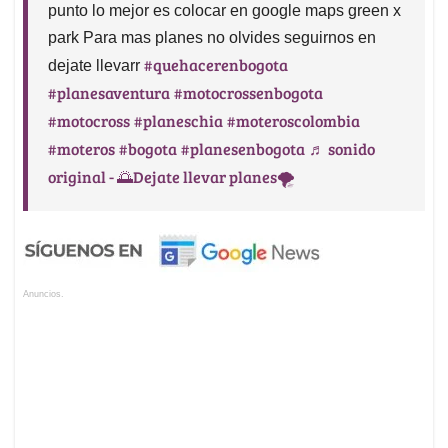
punto lo mejor es colocar en google maps green x
park Para mas planes no olvides seguirnos en
#quehacerenbogota
dejate llevarr
#planesaventura
#motocrossenbogota
#motocross
#planeschia
#moteroscolombia
#moteros
#bogota
#planesenbogota
♬ sonido
original - 🌅Dejate llevar planes🌪
Anuncios.