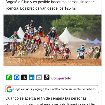
Bogotá a Chía y es posible hacer motocross sin tener
licencia. Los precios van desde los $25 mil
W
F
X
L
E
T
Compártelo
h
a
i
m
h
a
c
n
a
r
t
e
k
i
e
Cuando se acerca el fin de semana las personas
s
b
e
l
a
comienzan a buscar planes cerca de Bogotá con el fin