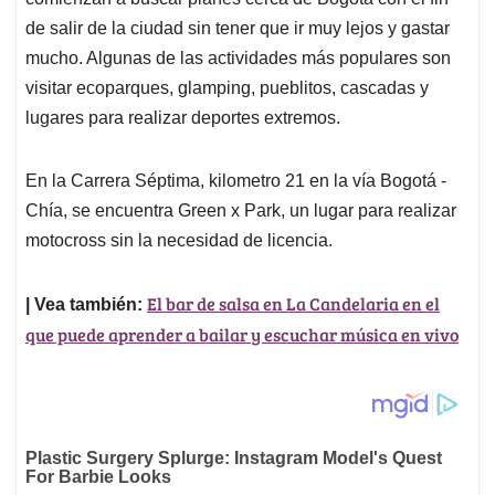
A
o
d
d
p
o
I
s
de salir de la ciudad sin tener que ir muy lejos y gastar
p
k
n
mucho. Algunas de las actividades más populares son
visitar ecoparques, glamping, pueblitos, cascadas y
lugares para realizar deportes extremos.
En la Carrera Séptima, kilometro 21 en la vía Bogotá -
Chía, se encuentra Green x Park, un lugar para realizar
motocross sin la necesidad de licencia.
El bar de salsa en La Candelaria en el
| Vea también:
que puede aprender a bailar y escuchar música en vivo