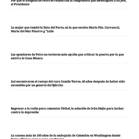
Por qué el abogado de Petro se reunió con la congresista que investigaba a su jefe,
el Presidente
La mujer que tumbó la lista del Pacto, en la que estaba María Fda. Carrascal,
María del Mar Pizarro y “Lalis
Los opositores de Petro no tuvieron más opción que criticar la puerta por la que
entró a la Casa Blanca
Así encontraron el cuerpo del cura Camilo Torres, 60 años después de haber sido
escondido por un general del Ejército
Regresar a la radio para comentar fútbol, la solución de Iván Mejía para luchar
contra la depresión
La casona más de 100 años de la embajada de Colombia en Washington donde