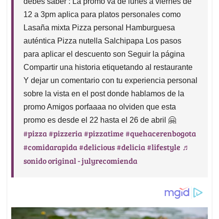
debes saber : La promo va de lunes a viernes de
12 a 3pm aplica para platos personales como
Lasaña mixta Pizza personal Hamburguesa
auténtica Pizza nutella Salchipapa Los pasos
para aplicar el descuento son Seguir la página
Compartir una historia etiquetando al restaurante
Y dejar un comentario con tu experiencia personal
sobre la vista en el post donde hablamos de la
promo Amigos porfaaaa no olviden que esta
promo es desde el 22 hasta el 26 de abril 🤗
#pizza
#pizzeria
#pizzatime
#quehacerenbogota
#comidarapida
#delicious
#delicia
#lifestyle
♬
sonido original - julyrecomienda