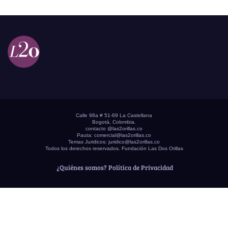
Calle 98a # 51-69 La Castellana
Bogotá, Colombia.
contacto @las2orillas.co
Pauta:
comercial@las2orillas.co
Temas Juridicos:
juridico@las2orillas.co
Todos los derechos reservados. Fundación Las Dos Orillas
¿Quiénes somos?
Política de Privacidad