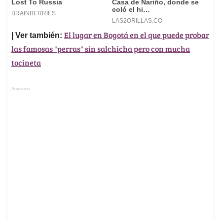
El lugar en Bogotá en el que puede probar
| Ver también:
las famosas "perras" sin salchicha pero con mucha
tocineta
Anuncios.