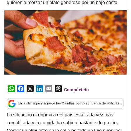
quieren almorzar un plato generoso por un bajo costo
W
F
X
L
E
T
Compártelo
h
a
i
m
h
a
c
n
a
r
t
e
k
i
e
La situación económica del país está cada vez más
s
b
e
l
a
complicada y la comida ha subido bastante de precio.
A
o
d
d
p
o
I
s
Comer un almuerzo en la calle es todo un lujo pues los