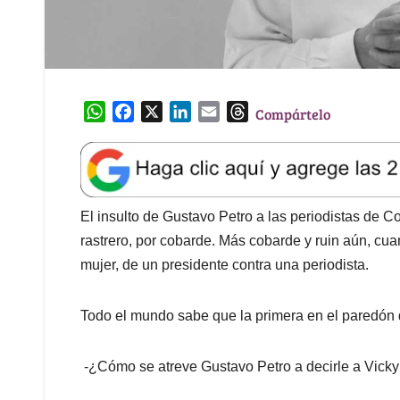
W
F
X
L
E
T
Compártelo
h
a
i
m
h
a
c
n
a
r
t
e
k
i
e
s
b
e
l
a
A
o
d
d
El insulto de Gustavo Petro a las periodistas de C
p
o
I
s
rastrero, por cobarde. Más cobarde y ruin aún, cu
p
k
n
mujer, de un presidente contra una periodista.
Todo el mundo sabe que la primera en el paredón 
-¿Cómo se atreve Gustavo Petro a decirle a Vicky