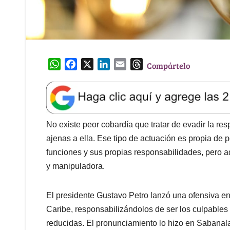
W
F
X
L
E
T
Compártelo
h
a
i
m
h
a
c
n
a
r
t
e
k
i
e
s
b
e
l
a
A
o
d
d
No existe peor cobardía que tratar de evadir la re
p
o
I
s
ajenas a ella. Ese tipo de actuación es propia de
p
k
n
funciones y sus propias responsabilidades, pero 
y manipuladora.
El presidente Gustavo Petro lanzó una ofensiva en
Caribe, responsabilizándolos de ser los culpables 
reducidas. El pronunciamiento lo hizo en Sabanalar