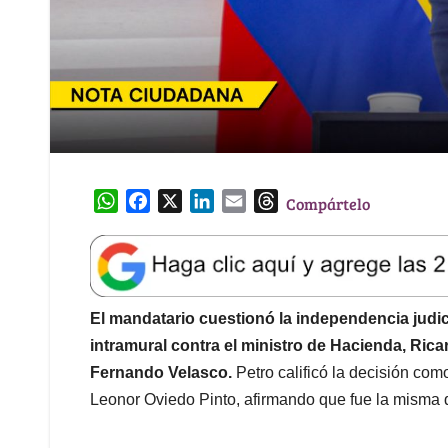
W
F
X
L
E
T
Compártelo
h
a
i
m
h
a
c
n
a
r
t
e
k
i
e
s
b
e
l
a
A
o
d
d
El mandatario cuestionó la independencia judi
p
o
I
s
intramural contra el ministro de Hacienda, Ricard
p
k
n
Fernando Velasco.
Petro calificó la decisión co
Leonor Oviedo Pinto, afirmando que fue la misma