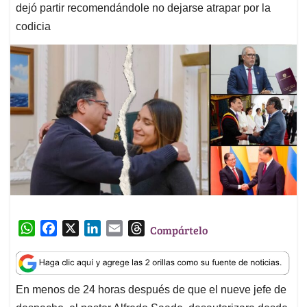
dejó partir recomendándole no dejarse atrapar por la
codicia
W
F
X
L
E
T
Compártelo
h
a
i
m
h
a
c
n
a
r
t
e
k
i
e
En menos de 24 horas después de que el nueve jefe de
s
b
e
l
a