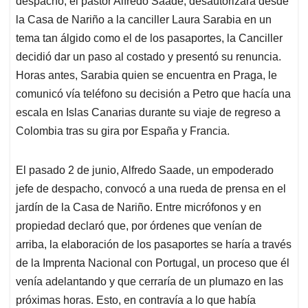
despacho, el pastor Alfredo Saade, desautorizara desde
A
o
d
d
p
o
I
s
la Casa de Nariño a la canciller Laura Sarabia en un
p
k
n
tema tan álgido como el de los pasaportes, la Canciller
decidió dar un paso al costado y presentó su renuncia.
Horas antes, Sarabia quien se encuentra en Praga, le
comunicó vía teléfono su decisión a Petro que hacía una
escala en Islas Canarias durante su viaje de regreso a
Colombia tras su gira por España y Francia.
El pasado 2 de junio, Alfredo Saade, un empoderado
jefe de despacho, convocó a una rueda de prensa en el
jardín de la Casa de Nariño. Entre micrófonos y en
propiedad declaró que, por órdenes que venían de
arriba, la elaboración de los pasaportes se haría a través
de la Imprenta Nacional con Portugal, un proceso que él
venía adelantando y que cerraría de un plumazo en las
próximas horas. Esto, en contravía a lo que había