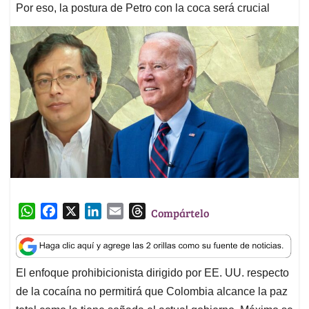
Por eso, la postura de Petro con la coca será crucial
W
F
X
L
E
T
Compártelo
h
a
i
m
h
a
c
n
a
r
t
e
k
i
e
El enfoque prohibicionista dirigido por EE. UU. respecto
s
b
e
l
a
de la cocaína no permitirá que Colombia alcance la paz
A
o
d
d