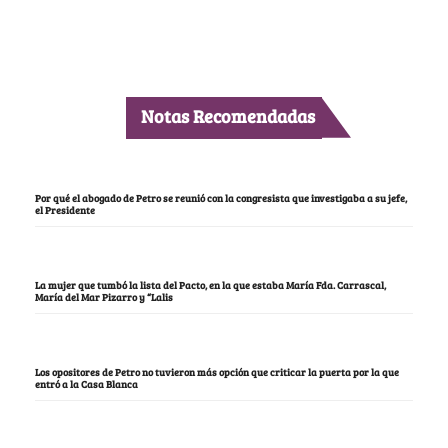
Notas Recomendadas
Por qué el abogado de Petro se reunió con la congresista que investigaba a su jefe,
el Presidente
La mujer que tumbó la lista del Pacto, en la que estaba María Fda. Carrascal,
María del Mar Pizarro y “Lalis
Los opositores de Petro no tuvieron más opción que criticar la puerta por la que
entró a la Casa Blanca