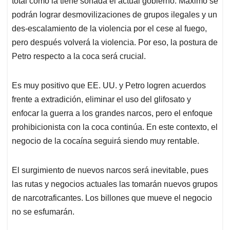
p
o
I
s
total como la tiene soñada el actual gobierno. Máximo se
p
k
n
podrán lograr desmovilizaciones de grupos ilegales y un
des-escalamiento de la violencia por el cese al fuego,
pero después volverá la violencia. Por eso, la postura de
Petro respecto a la coca será crucial.
Es muy positivo que EE. UU. y Petro logren acuerdos
frente a extradición, eliminar el uso del glifosato y
enfocar la guerra a los grandes narcos, pero el enfoque
prohibicionista con la coca continúa. En este contexto, el
negocio de la cocaína seguirá siendo muy rentable.
El surgimiento de nuevos narcos será inevitable, pues
las rutas y negocios actuales las tomarán nuevos grupos
de narcotraficantes. Los billones que mueve el negocio
no se esfumarán.