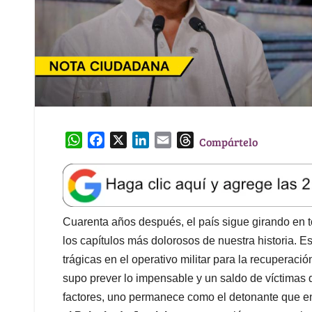
W
F
X
L
E
T
Compártelo
h
a
i
m
h
a
c
n
a
r
t
e
k
i
e
s
b
e
l
a
A
o
d
d
Cuarenta años después, el país sigue girando en t
p
o
I
s
los capítulos más dolorosos de nuestra historia. Es
p
k
n
trágicas en el operativo militar para la recuperac
supo prever lo impensable y un saldo de víctimas 
factores, uno permanece como el detonante que en