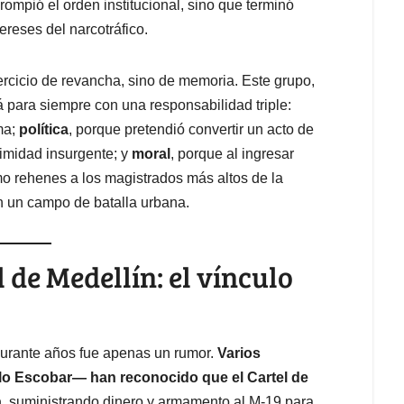
rompió el orden institucional, sino que terminó
reses del narcotráfico.
ercicio de revancha, sino de memoria. Este grupo,
 para siempre con una responsabilidad triple:
ma;
política
, porque pretendió convertir un acto de
timidad insurgente; y
moral
, porque al ingresar
omo rehenes a los magistrados más altos de la
en un campo de batalla urbana.
 de Medellín: el vínculo
 durante años fue apenas un rumor.
Varios
blo Escobar— han reconocido que el Cartel de
a
, suministrando dinero y armamento al M-19 para