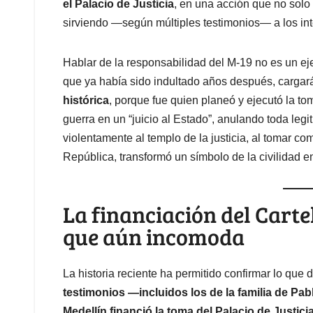
el Palacio de Justicia
, en una acción que no solo 
sirviendo —según múltiples testimonios— a los inte
Hablar de la responsabilidad del M-19 no es un ej
que ya había sido indultado años después, cargará
histórica
, porque fue quien planeó y ejecutó la to
guerra en un “juicio al Estado”, anulando toda legi
violentamente al templo de la justicia, al tomar c
República, transformó un símbolo de la civilidad 
La financiación del Cartel
que aún incomoda
La historia reciente ha permitido confirmar lo que
testimonios —incluidos los de la familia de Pa
Medellín financió la toma del Palacio de Justici