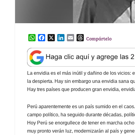
W
F
X
L
E
T
Compártelo
h
a
i
m
h
a
c
n
a
r
t
e
k
i
e
s
b
e
l
a
A
o
d
d
La envidia es el más inútil y dañino de los vicios: 
p
o
I
s
la despierta. Hay sin embargo una envidia sana que
p
k
n
Hay tres países que producen gran envidia, envidi
Perú aparentemente es un país sumido en el caos. 
campo político, ha seguido durante décadas, polít
Hoy Perú se enorgullece de tener en marcha ocho
muy pronto verán luz, modernizarán al país y gen