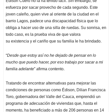
Édison Cuero no la ha tenido fácil. Sin embargo, se
s
b
e
l
a
esfuerza por sacar provecho de cada segundo. Este
A
o
d
d
p
o
I
s
joven caleño, quien vive al oriente de la ciudad en el
p
k
n
barrio Lagos, padece una discapacidad física que lo
obliga a hacer uso de una silla de ruedas. Su sonrisa, en
todo caso, es la prueba viva de que valora
su existencia y el cariño que su familia le ha brindado.
“
Desde que estoy así no he dejado de pensar en lo
mucho que puedo hacer, por eso trabajo por sacar a mi
familia adelante
” afirma contento.
Tratando de encontrar alternativas para mejorar las
condiciones de personas como Édison, Dilian Francisca
Toro, gobernadora del Valle del Cauca, emprendió un
programa de adecuación de viviendas que, hasta el
momento, ha beneficiado a más de 206 personas en 14