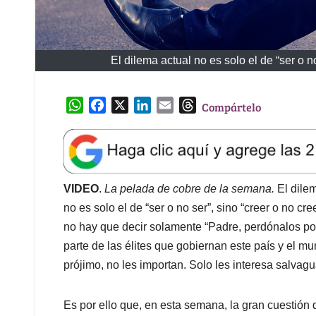
El dilema actual no es solo el de “ser o n
W
F
X
L
E
T
Compártelo
h
a
i
m
h
a
c
n
a
r
t
e
k
i
e
s
b
e
l
a
A
o
d
d
VIDEO
.
La pelada de cobre de la semana.
El dilem
p
o
I
s
no es solo el de “ser o no ser”, sino “creer o no c
p
k
n
no hay que decir solamente “Padre, perdónalos p
parte de las élites que gobiernan este país y el mun
prójimo, no les importan. Solo les interesa salvag
Es por ello que, en esta semana, la gran cuestió