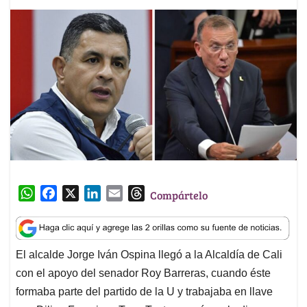
W
F
X
L
E
T
Compártelo
h
a
i
m
h
a
c
n
a
r
t
e
k
i
e
El alcalde Jorge Iván Ospina llegó a la Alcaldía de Cali
s
b
e
l
a
con el apoyo del senador Roy Barreras, cuando éste
A
o
d
d
p
o
I
s
formaba parte del partido de la U y trabajaba en llave