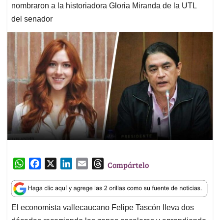
nombraron a la historiadora Gloria Miranda de la UTL
del senador
W
F
X
L
E
T
Compártelo
h
a
i
m
h
a
c
n
a
r
t
e
k
i
e
El economista vallecaucano Felipe Tascón lleva dos
s
b
e
l
a