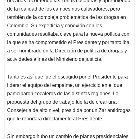
décadas recorriendo las zonas cocaleras y aprendiendo
A
o
d
d
p
o
I
s
de la realidad de los campesinos cultivadores, pero
p
k
n
también de la compleja problemática de las drogas en
Colombia. Su experticia y conexión con las
comunidades resultaba clave para la nueva política con
la que se ha comprometido el Presidente y por tanto iba
a ser nombrado en la Dirección de política de drogas y
actividades afines del Ministerio de justicia.
Tanto es así que fue el escogido por el Presidente para
liderar el equipo del empalme, un ejercicio en el que
participaron cocaleros de las distintas regiones. La
propuesta del grupo de trabajo fue la de crear una
Consejería de alto nivel, presidida por un Zar antidrogas
que le reportara directamente al Presidente.
Sin embargo hubo un cambio de planes presidenciales