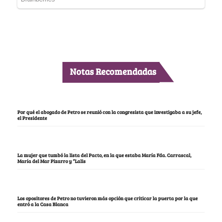
Notas Recomendadas
Por qué el abogado de Petro se reunió con la congresista que investigaba a su jefe,
el Presidente
La mujer que tumbó la lista del Pacto, en la que estaba María Fda. Carrascal,
María del Mar Pizarro y “Lalis
Los opositores de Petro no tuvieron más opción que criticar la puerta por la que
entró a la Casa Blanca