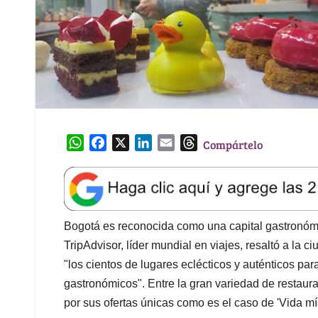
W
F
X
L
E
T
Compártelo
h
a
i
m
h
a
c
n
a
r
t
e
k
i
e
s
b
e
l
a
A
o
d
d
Bogotá es reconocida como una capital gastronómi
p
o
I
s
TripAdvisor, líder mundial en viajes, resaltó a la 
p
k
n
"los cientos de lugares eclécticos y auténticos para
gastronómicos". Entre la gran variedad de restaur
por sus ofertas únicas como es el caso de 'Vida mí