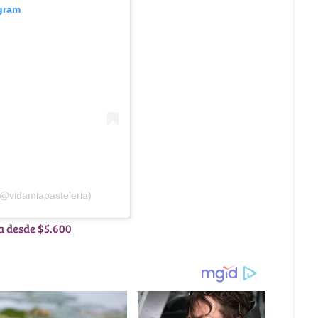
agram
(@vidamiapasteleria)
a desde $5.600