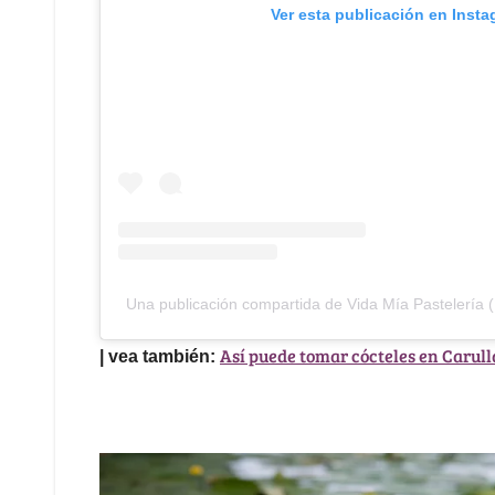
Ver esta publicación en Inst
Una publicación compartida de Vida Mía Pastelería 
Así puede tomar cócteles en Carull
| vea también: