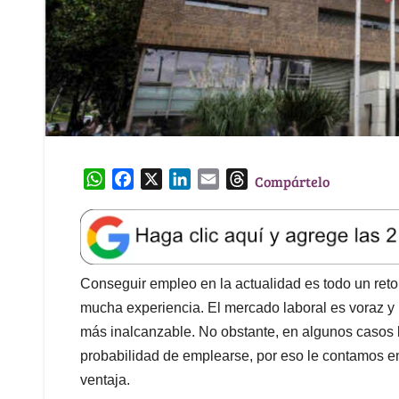
W
F
X
L
E
T
Compártelo
h
a
i
m
h
a
c
n
a
r
t
e
k
i
e
s
b
e
l
a
A
o
d
d
Conseguir empleo en la actualidad es todo un reto
p
o
I
s
mucha experiencia. El mercado laboral es voraz y 
p
k
n
más inalcanzable. No obstante, en algunos casos 
probabilidad de emplearse, por eso le contamos en
ventaja.