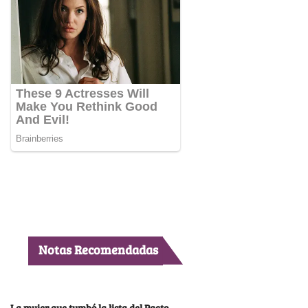
Notas Recomendadas
La mujer que tumbó la lista del Pacto,