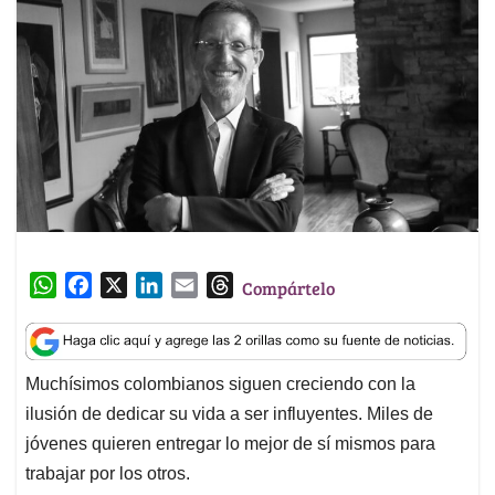
W
F
X
L
E
T
Compártelo
h
a
i
m
h
a
c
n
a
r
t
e
k
i
e
Muchísimos colombianos siguen creciendo con la
s
b
e
l
a
ilusión de dedicar su vida a ser influyentes. Miles de
A
o
d
d
p
o
I
s
jóvenes quieren entregar lo mejor de sí mismos para
p
k
n
trabajar por los otros.