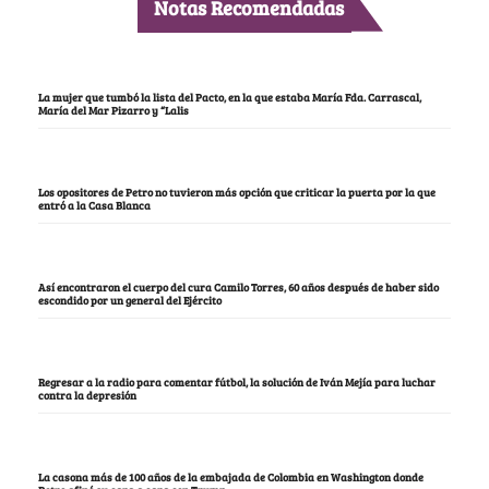
Notas Recomendadas
La mujer que tumbó la lista del Pacto, en la que estaba María Fda. Carrascal,
María del Mar Pizarro y “Lalis
Los opositores de Petro no tuvieron más opción que criticar la puerta por la que
entró a la Casa Blanca
Así encontraron el cuerpo del cura Camilo Torres, 60 años después de haber sido
escondido por un general del Ejército
Regresar a la radio para comentar fútbol, la solución de Iván Mejía para luchar
contra la depresión
La casona más de 100 años de la embajada de Colombia en Washington donde