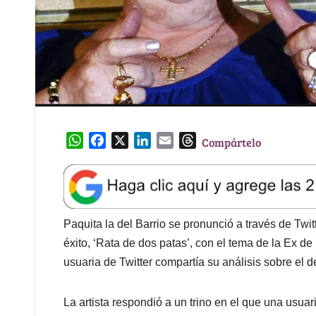
W
F
X
L
E
T
Compártelo
h
a
i
m
h
a
c
n
a
r
t
e
k
i
e
s
b
e
l
a
A
o
d
d
Paquita la del Barrio se pronunció a través de Twi
p
o
I
s
éxito, ‘Rata de dos patas’, con el tema de la Ex de
p
k
n
usuaria de Twitter compartía su análisis sobre el 
La artista respondió a un trino en el que una usuar