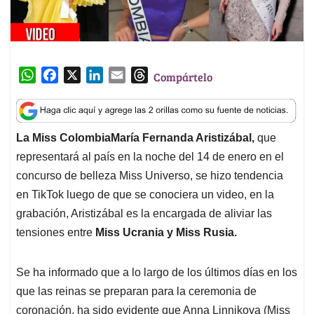
W
F
X
L
E
T
Compártelo
h
a
i
m
h
a
c
n
a
r
t
e
k
i
e
La Miss ColombiaMaría Fernanda Aristizábal,
que
s
b
e
l
a
representará al país en la noche del 14 de enero en el
A
o
d
d
p
o
I
s
concurso de belleza Miss Universo, se hizo tendencia
p
k
n
en TikTok luego de que se conociera un video, en la
grabación, Aristizábal es la encargada de aliviar las
tensiones entre
Miss Ucrania y Miss Rusia.
Se ha informado que a lo largo de los últimos días en los
que las reinas se preparan para la ceremonia de
coronación, ha sido evidente que Anna Linnikova (Miss