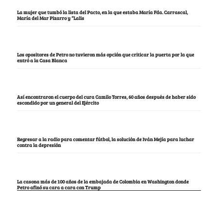
La mujer que tumbó la lista del Pacto, en la que estaba María Fda. Carrascal,
María del Mar Pizarro y “Lalis
Los opositores de Petro no tuvieron más opción que criticar la puerta por la que
entró a la Casa Blanca
Así encontraron el cuerpo del cura Camilo Torres, 60 años después de haber sido
escondido por un general del Ejército
Regresar a la radio para comentar fútbol, la solución de Iván Mejía para luchar
contra la depresión
La casona más de 100 años de la embajada de Colombia en Washington donde
Petro afinó su cara a cara con Trump