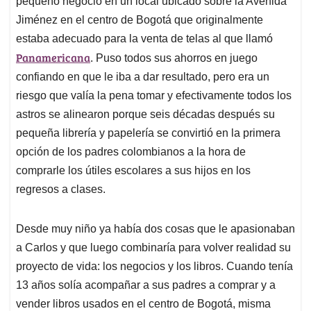
p
o
I
s
pequeño negocio en un local ubicado sobre la Avenida
p
k
n
Jiménez en el centro de Bogotá que originalmente
estaba adecuado para la venta de telas al que llamó
Panamericana
. Puso todos sus ahorros en juego
confiando en que le iba a dar resultado, pero era un
riesgo que valía la pena tomar y efectivamente todos los
astros se alinearon porque seis décadas después su
pequeña librería y papelería se convirtió en la primera
opción de los padres colombianos a la hora de
comprarle los útiles escolares a sus hijos en los
regresos a clases.
Desde muy niño ya había dos cosas que le apasionaban
a Carlos y que luego combinaría para volver realidad su
proyecto de vida: los negocios y los libros. Cuando tenía
13 años solía acompañar a sus padres a comprar y a
vender libros usados en el centro de Bogotá, misma