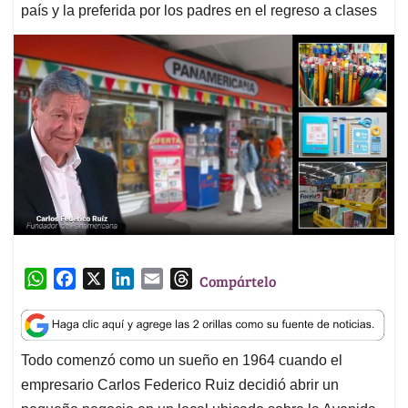
país y la preferida por los padres en el regreso a clases
W
F
X
L
E
T
Compártelo
h
a
i
m
h
a
c
n
a
r
t
e
k
i
e
Todo comenzó como un sueño en 1964 cuando el
s
b
e
l
a
empresario Carlos Federico Ruiz decidió abrir un
A
o
d
d