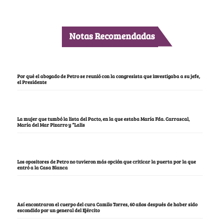
Notas Recomendadas
Por qué el abogado de Petro se reunió con la congresista que investigaba a su jefe,
el Presidente
La mujer que tumbó la lista del Pacto, en la que estaba María Fda. Carrascal,
María del Mar Pizarro y “Lalis
Los opositores de Petro no tuvieron más opción que criticar la puerta por la que
entró a la Casa Blanca
Así encontraron el cuerpo del cura Camilo Torres, 60 años después de haber sido
escondido por un general del Ejército