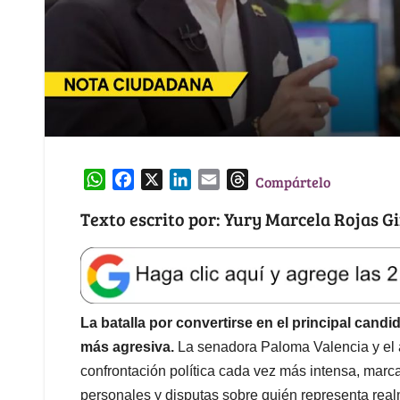
W
F
X
L
E
T
Compártelo
h
a
i
m
h
Texto escrito por: Yury Marcela Rojas G
a
c
n
a
r
t
e
k
i
e
s
b
e
l
a
A
o
d
d
p
o
I
s
La batalla por convertirse en el principal cand
p
k
n
más agresiva.
La senadora Paloma Valencia y el 
confrontación política cada vez más intensa, marc
personales y disputas sobre quién representa real