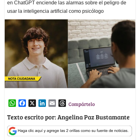
en ChatGPT enciende las alarmas sobre el peligro de
usar la inteligencia artificial como psicólogo
W
F
X
L
E
T
Compártelo
h
a
i
m
h
Texto escrito por: Angelina Paz Bustamante
a
c
n
a
r
t
e
k
i
e
s
b
e
l
a