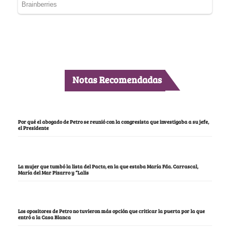
Notas Recomendadas
Por qué el abogado de Petro se reunió con la congresista que investigaba a su jefe,
el Presidente
La mujer que tumbó la lista del Pacto, en la que estaba María Fda. Carrascal,
María del Mar Pizarro y “Lalis
Los opositores de Petro no tuvieron más opción que criticar la puerta por la que
entró a la Casa Blanca