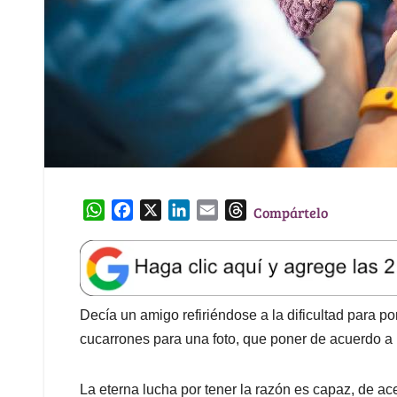
W
F
X
L
E
T
Compártelo
h
a
i
m
h
a
c
n
a
r
t
e
k
i
e
s
b
e
l
a
A
o
d
d
Decía un amigo refiriéndose a la dificultad para p
p
o
I
s
cucarrones para una foto, que poner de acuerdo a u
p
k
n
La eterna lucha por tener la razón es capaz, de ac