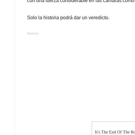
con una fuerza considerable en las cámaras como n
Solo la historia podrá dar un veredicto.
Anuncios.