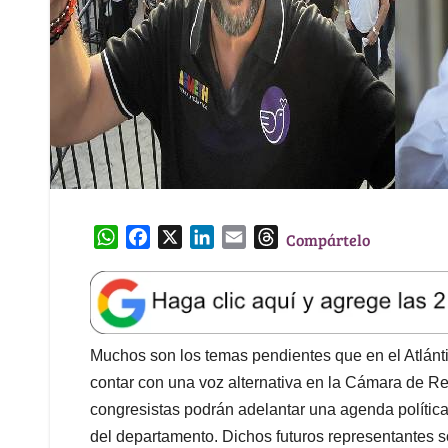
W
F
X
L
E
T
Compártelo
h
a
i
m
h
a
c
n
a
r
t
e
k
i
e
s
b
e
l
a
A
o
d
d
Muchos son los temas pendientes que en el Atlántic
p
o
I
s
contar con una voz alternativa en la Cámara de Rep
p
k
n
congresistas podrán adelantar una agenda política d
del departamento. Dichos futuros representantes 