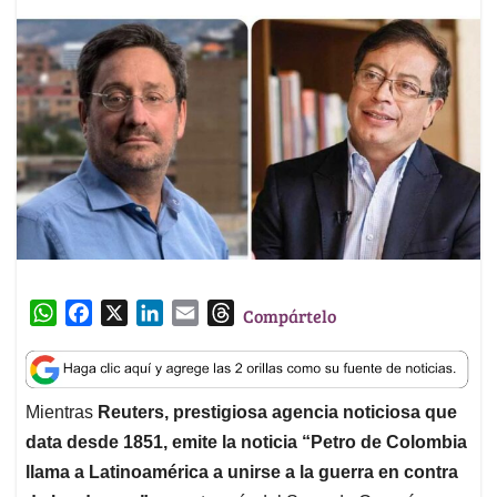
W
F
X
L
E
T
Compártelo
h
a
i
m
h
a
c
n
a
r
t
e
k
i
e
Mientras
Reuters, prestigiosa agencia noticiosa que
s
b
e
l
a
data desde 1851, emite la noticia “Petro de Colombia
A
o
d
d
p
o
I
s
llama a Latinoamérica a unirse a la guerra en contra