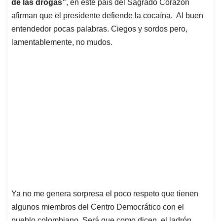
p
k
n
de las drogas”
, en este país del Sagrado Corazón
afirman que el presidente defiende la cocaína.
Al buen
entendedor pocas palabras. Ciegos y sordos pero,
lamentablemente, no mudos.
Ya no me genera sorpresa el poco respeto que tienen
algunos miembros del Centro Democrático con el
pueblo colombiano. Será que como dicen, el ladrón