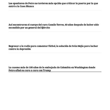
Los opositores de Petro no tuvieron más opción que criticar la puerta por la que
entró a la Casa Blanca
Así encontraron el cuerpo del cura Camilo Torres, 60 años después de haber sido
escondido por un general del Ejército
Regresar a la radio para comentar fútbol, la solución de Iván Mejía para luchar
contra la depresión
La casona más de 100 años de la embajada de Colombia en Washington donde
Petro afinó su cara a cara con Trump