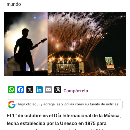
mundo
W
F
X
L
E
T
Compártelo
h
a
i
m
h
a
c
n
a
r
t
e
k
i
e
El 1° de octubre es el Día Internacional de la Música,
s
b
e
l
a
fecha establecida por la Unesco en 1975 para
A
o
d
d