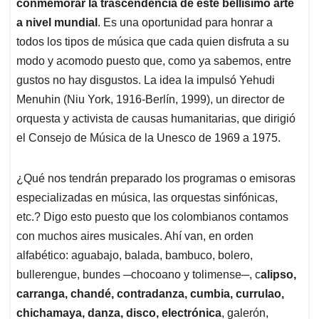
p
o
I
s
conmemorar la trascendencia de este bellísimo arte
p
k
n
a nivel mundial
. Es una oportunidad para honrar a
todos los tipos de música que cada quien disfruta a su
modo y acomodo puesto que, como ya sabemos, entre
gustos no hay disgustos. La idea la impulsó Yehudi
Menuhin (Niu York, 1916-Berlín, 1999), un director de
orquesta y activista de causas humanitarias, que dirigió
el Consejo de Música de la Unesco de 1969 a 1975.
¿Qué nos tendrán preparado los programas o emisoras
especializadas en música, las orquestas sinfónicas,
etc.? Digo esto puesto que los colombianos contamos
con muchos aires musicales. Ahí van, en orden
alfabético: aguabajo, balada, bambuco, bolero,
bullerengue, bundes ─chocoano y tolimense─, c
alipso,
carranga, chandé, contradanza, cumbia, currulao,
chichamaya, danza, disco, electrónica
, galerón,