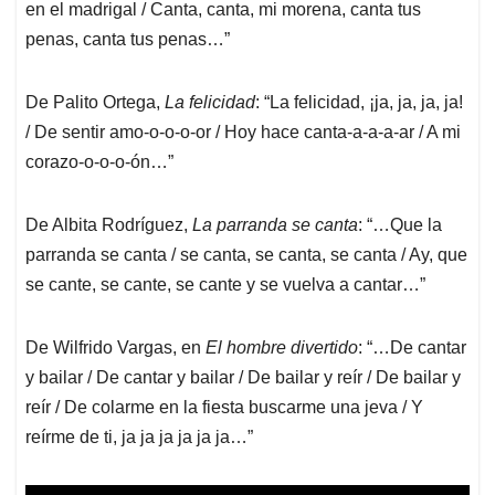
en el madrigal / Canta, canta, mi morena, canta tus
penas, canta tus penas…”
De Palito Ortega,
La felicidad
: “La felicidad, ¡ja, ja, ja, ja!
/ De sentir amo-o-o-o-or / Hoy hace canta-a-a-a-ar / A mi
corazo-o-o-o-ón…”
De Albita Rodríguez,
La parranda se canta
: “…Que la
parranda se canta / se canta, se canta, se canta / Ay, que
se cante, se cante, se cante y se vuelva a cantar…”
De Wilfrido Vargas, en
El hombre divertido
: “…De cantar
y bailar / De cantar y bailar / De bailar y reír / De bailar y
reír / De colarme en la fiesta buscarme una jeva / Y
reírme de ti, ja ja ja ja ja ja…”