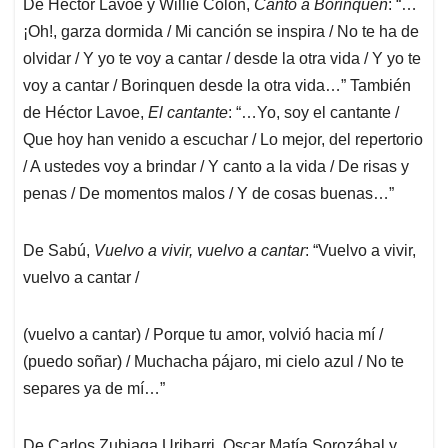
De Héctor Lavoe y Willie Colón,
Canto a Borinquen
: “…
¡Oh!, garza dormida / Mi canción se inspira / No te ha de
olvidar / Y yo te voy a cantar / desde la otra vida / Y yo te
voy a cantar / Borinquen desde la otra vida…” También
de Héctor Lavoe,
El cantante
: “…Yo, soy el cantante /
Que hoy han venido a escuchar / Lo mejor, del repertorio
/ A ustedes voy a brindar / Y canto a la vida / De risas y
penas / De momentos malos / Y de cosas buenas…”
De Sabú,
Vuelvo a vivir, vuelvo a cantar
: “Vuelvo a vivir,
vuelvo a cantar /
(vuelvo a cantar) / Porque tu amor, volvió hacia mí /
(puedo soñar) / Muchacha pájaro, mi cielo azul / No te
separes ya de mí…”
De Carlos Zubiaga Uribarri, Oscar Matía Sorozábal y