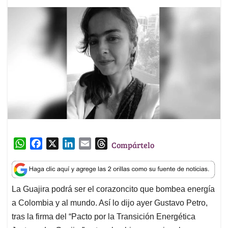
W
F
X
L
E
T
Compártelo
h
a
i
m
h
a
c
n
a
r
t
e
k
i
e
La Guajira podrá ser el corazoncito que bombea energía
s
b
e
l
a
a Colombia y al mundo. Así lo dijo ayer Gustavo Petro,
A
o
d
d
p
o
I
s
tras la firma del “Pacto por la Transición Energética