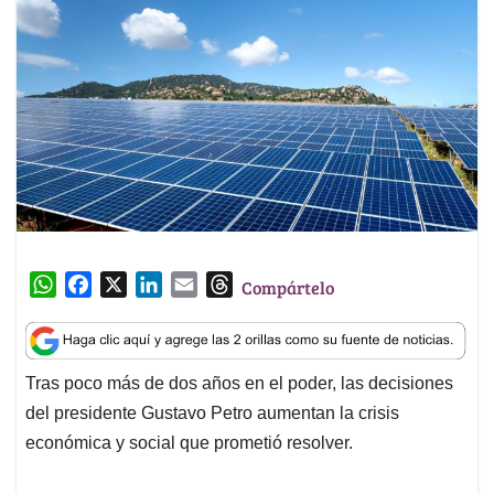
W
F
X
L
E
T
Compártelo
h
a
i
m
h
a
c
n
a
r
t
e
k
i
e
Tras poco más de dos años en el poder, las decisiones
s
b
e
l
a
del presidente Gustavo Petro aumentan la crisis
A
o
d
d
p
o
I
s
económica y social que prometió resolver.
p
k
n