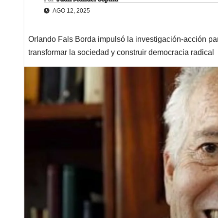
AGO 12, 2025
Orlando Fals Borda impulsó la investigación-acción par
transformar la sociedad y construir democracia radical