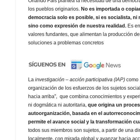
Orlando Fals plantea la necesidad de una
democra
los pueblos originarios.
No es importada o copiad
democracia solo es posible, si es socialista, ni 
sino como expresión de nuestra realidad.
Es en
valores fundantes, que alimentan la producción de
soluciones a problemas concretos
La
investigación – acción participativa (IAP)
como a
organización de los esfuerzos de los sujetos soci
hacia arriba”, que combina conocimientos y exper
ni dogmática ni autoritaria,
que origina un proces
autoorganización, basada en el autorreconocimi
permite el avance social y la transformación cu
todos sus miembros son sujetos, a partir de una din
localmente, con mirada global y avanzar hacia acci