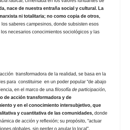
cia radical,
cimentada en los valores fundantes de
a, nace de nuestra entraña social y cultural. La
marxista ni totalitaria; no como copia de otros,
 los saberes campesinos, donde subsisten esos
 los necesarios conocimientos sociológicos y las
cción transformadora de la realidad, se basa en la
ales para constituirse en un poder popular “de abajo
iencia, en el marco de una
filosofía de participación
,
o de acción transformadora y de
ento y en el conocimiento intersubjetivo, que
alitativa y cuantitativa de las comunidades,
donde
ámica de acción y reflexión; su propósito, “actuar
ones globales, sin perder o anular lo local”.