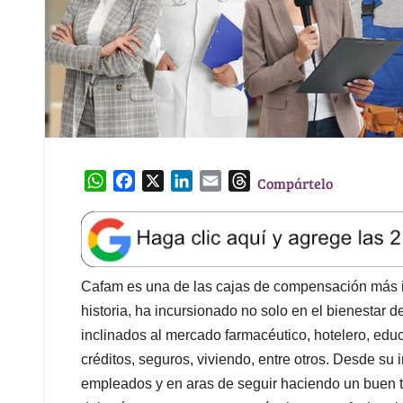
W
F
X
L
E
T
Compártelo
h
a
i
m
h
a
c
n
a
r
t
e
k
i
e
s
b
e
l
a
A
o
d
d
Cafam es una de las cajas de compensación más i
p
o
I
s
historia, ha incursionado no solo en el bienestar d
p
k
n
inclinados al mercado farmacéutico, hotelero, educ
créditos, seguros, viviendo, entre otros. Desde su
empleados y en aras de seguir haciendo un buen t