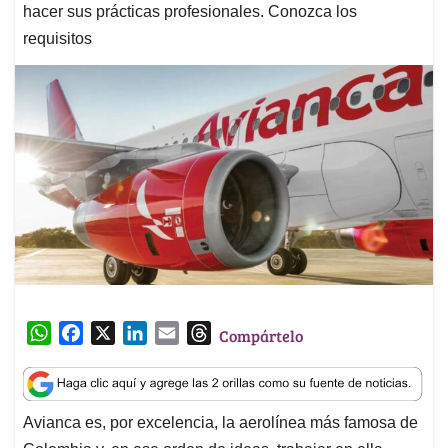
hacer sus prácticas profesionales. Conozca los
requisitos
W
F
X
L
E
T
Compártelo
h
a
i
m
h
a
c
n
a
r
t
e
k
i
e
Avianca es, por excelencia, la aerolínea más famosa de
s
b
e
l
a