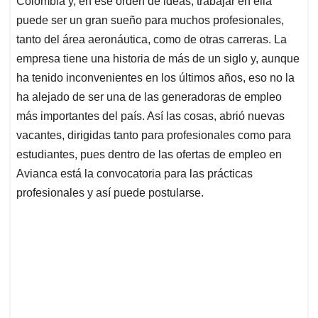
Colombia y, en ese orden de ideas, trabajar en ella
A
o
d
d
p
o
I
s
puede ser un gran sueño para muchos profesionales,
p
k
n
tanto del área aeronáutica, como de otras carreras. La
empresa tiene una historia de más de un siglo y, aunque
ha tenido inconvenientes en los últimos años, eso no la
ha alejado de ser una de las generadoras de empleo
más importantes del país. Así las cosas, abrió nuevas
vacantes, dirigidas tanto para profesionales como para
estudiantes, pues dentro de las ofertas de empleo en
Avianca está la convocatoria para las prácticas
profesionales y así puede postularse.