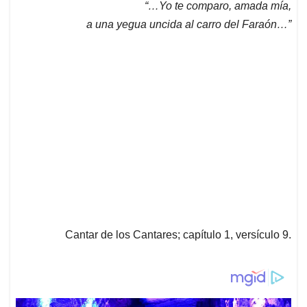
“…Yo te comparo, amada mía,
s
b
e
l
a
a una yegua uncida al carro del Faraón…”
A
o
d
d
p
o
I
s
p
k
n
Cantar de los Cantares; capítulo 1, versículo 9.