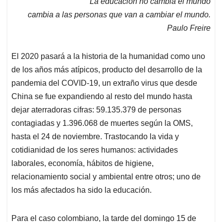
La educación no cambia el mundo
s
b
e
l
a
cambia a las personas que van a cambiar el mundo.
A
o
d
d
p
o
I
s
Paulo Freire
p
k
n
El 2020 pasará a la historia de la humanidad como uno
de los años más atípicos, producto del desarrollo de la
pandemia del COVID-19, un extraño virus que desde
China se fue expandiendo al resto del mundo hasta
dejar aterradoras cifras: 59.135.379 de personas
contagiadas y 1.396.068 de muertes según la OMS,
hasta el 24 de noviembre. Trastocando la vida y
cotidianidad de los seres humanos: actividades
laborales, economía, hábitos de higiene,
relacionamiento social y ambiental entre otros; uno de
los más afectados ha sido la educación.
Para el caso colombiano, la tarde del domingo 15 de