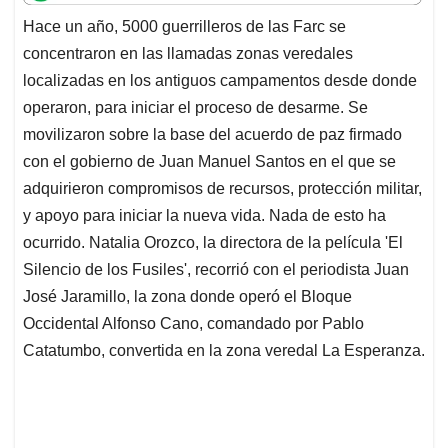
t
e
k
i
e
Hace un año, 5000 guerrilleros de las Farc se
s
b
e
l
a
concentraron en las llamadas zonas veredales
A
o
d
d
p
o
I
s
localizadas en los antiguos campamentos desde donde
p
k
n
operaron, para iniciar el proceso de desarme. Se
movilizaron sobre la base del acuerdo de paz firmado
con el gobierno de Juan Manuel Santos en el que se
adquirieron compromisos de recursos, protección militar,
y apoyo para iniciar la nueva vida. Nada de esto ha
ocurrido. Natalia Orozco, la directora de la película 'El
Silencio de los Fusiles', recorrió con el periodista Juan
José Jaramillo, la zona donde operó el Bloque
Occidental Alfonso Cano, comandado por Pablo
Catatumbo, convertida en la zona veredal La Esperanza.