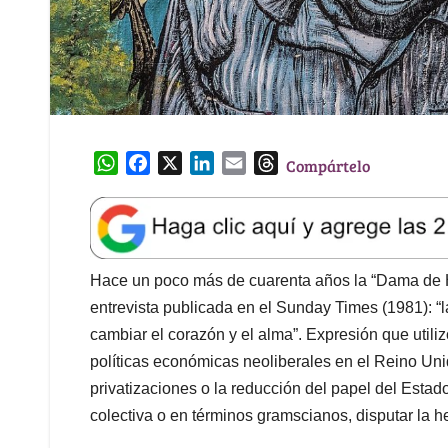
W
F
X
L
E
T
Compártelo
h
a
i
m
h
a
c
n
a
r
t
e
k
i
e
s
b
e
l
a
A
o
d
d
Hace un poco más de cuarenta años la “Dama de Hi
p
o
I
s
entrevista publicada en el Sunday Times (1981): “l
p
k
n
cambiar el corazón y el alma”. Expresión que utili
políticas económicas neoliberales en el Reino Uni
privatizaciones o la reducción del papel del Estad
colectiva o en términos gramscianos, disputar la 